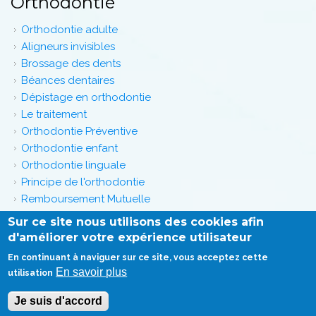
Orthodontie
Orthodontie adulte
Aligneurs invisibles
Brossage des dents
Béances dentaires
Dépistage en orthodontie
Le traitement
Orthodontie Préventive
Orthodontie enfant
Orthodontie linguale
Principe de l'orthodontie
Remboursement Mutuelle
Trucs et Astuces - Orthodontie
Sur ce site nous utilisons des cookies afin
Vidéos Orthodontie
d'améliorer votre expérience utilisateur
En continuant à naviguer sur ce site, vous acceptez cette
En savoir plus
utilisation
Honoraires
-
Mentions légales
-
Infos Conseil de l'Ordre
-
site web du cabinet dentaire créé par
www.denti-site.fr
Je suis d'accord