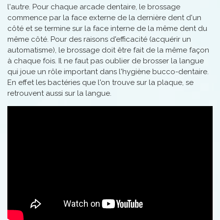
l'autre. Pour chaque arcade dentaire, le brossage
commence par la face externe de la dernière dent d'un
côté et se termine sur la face interne de la même dent du
même côté. Pour des raisons d'efficacité (acquérir un
automatisme), le brossage doit être fait de la même façon
à chaque fois. Il ne faut pas oublier de brosser la langue
qui joue un rôle important dans l'hygiène bucco-dentaire.
En effet les bactéries que l'on trouve sur la plaque, se
retrouvent aussi sur la langue.