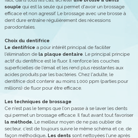
faut, dans tous les cas, acheter
une brosse à dents
souple
qui est la seule qui permet d'avoir un brossage
efficace et non agressif. Le brossage avec une brosse à
dent dure entraîne régulièrement des récessions
parodontales.
Choix du dentifrice
Le dentifrice
a pour intérêt principal de faciliter
l'élimination de
la plaque dentaire
. Le principal principe
actif du dentifrice est le fluor. Il renforce les couches
superficielles de l'émail et les rend plus résistantes aux
acides produits par les bactéries. Chez l'adulte, le
dentifrice doit contenir au moins 1.000 ppm (parties pour
millions) de fluor pour être efficace.
Les techniques de brossage
Ce n'est pas le temps que l'on passe à se laver les dents
qui permet un brossage efficace. Il faut avant tout favoriser
la méthode.
Le meilleur moyen de ne pas oublier de
secteur, c'est de toujours suivre le même schéma et ce, de
façon méthodique
. Les dents
sont nettoyées l'une après