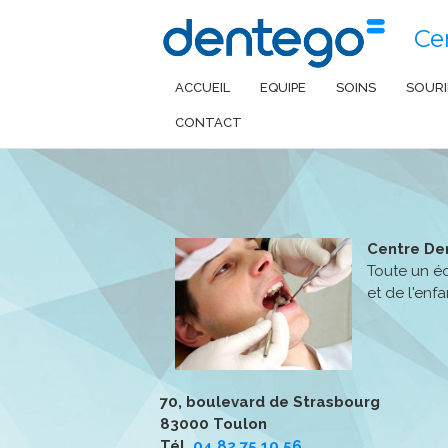
Ce
ACCUEIL
EQUIPE
SOINS
SOURI
Vos Dentistes à Toulo
CONTACT
Centre De
Toute un éq
et de l'enfa
70, boulevard de Strasbourg
83000 Toulon
Tél.
04 82 75 10 56