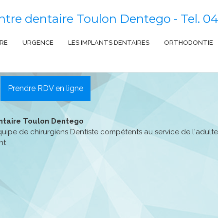
ntre dentaire Toulon Dentego - Tel.
04
RE
URGENCE
LES IMPLANTS DENTAIRES
ORTHODONTIE
n
Prendre RDV en ligne
ntaire Toulon Dentego
uipe de chirurgiens Dentiste compétents au service de l'adult
nt